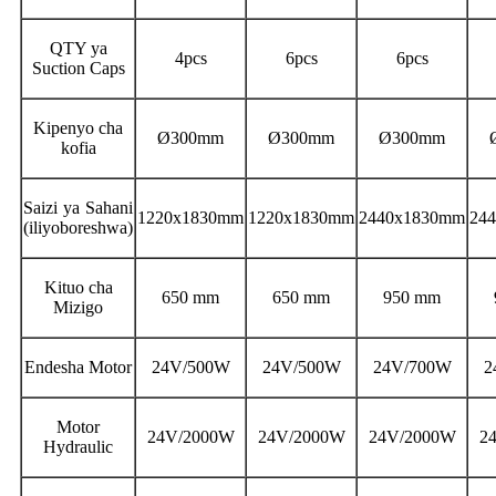
QTY ya
4pcs
6pcs
6pcs
Suction Caps
Kipenyo cha
Ø300mm
Ø300mm
Ø300mm
kofia
Saizi ya Sahani
1220x1830mm
1220x1830mm
2440x1830mm
24
(iliyoboreshwa)
Kituo cha
650 mm
650 mm
950 mm
Mizigo
Endesha Motor
24V/500W
24V/500W
24V/700W
2
Motor
24V/2000W
24V/2000W
24V/2000W
2
Hydraulic