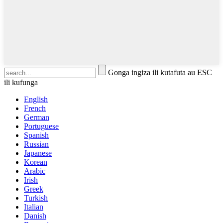
Gonga ingiza ili kutafuta au ESC
ili kufunga
English
French
German
Portuguese
Spanish
Russian
Japanese
Korean
Arabic
Irish
Greek
Turkish
Italian
Danish