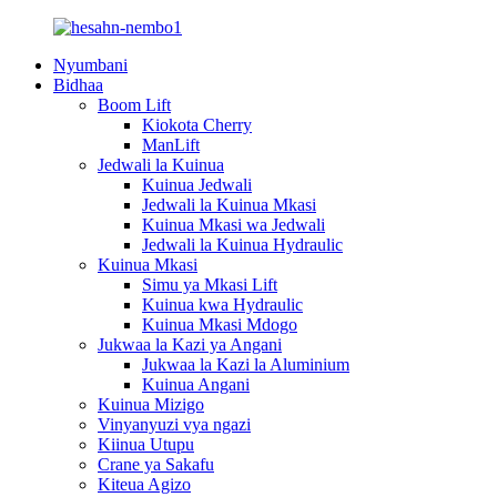
Nyumbani
Bidhaa
Boom Lift
Kiokota Cherry
ManLift
Jedwali la Kuinua
Kuinua Jedwali
Jedwali la Kuinua Mkasi
Kuinua Mkasi wa Jedwali
Jedwali la Kuinua Hydraulic
Kuinua Mkasi
Simu ya Mkasi Lift
Kuinua kwa Hydraulic
Kuinua Mkasi Mdogo
Jukwaa la Kazi ya Angani
Jukwaa la Kazi la Aluminium
Kuinua Angani
Kuinua Mizigo
Vinyanyuzi vya ngazi
Kiinua Utupu
Crane ya Sakafu
Kiteua Agizo