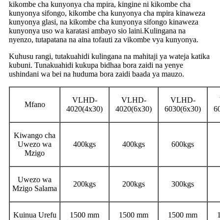
kikombe cha kunyonya cha mpira, kingine ni kikombe cha
kunyonya sifongo, kikombe cha kunyonya cha mpira kinaweza
kunyonya glasi, na kikombe cha kunyonya sifongo kinaweza
kunyonya uso wa karatasi ambayo sio laini.Kulingana na
nyenzo, tutapatana na aina tofauti za vikombe vya kunyonya.
Kuhusu rangi, tutakuahidi kulingana na mahitaji ya wateja katika
kubuni. Tunakuahidi kukupa bidhaa bora zaidi na yenye
ushindani wa bei na huduma bora zaidi baada ya mauzo.
VLHD-
VLHD-
VLHD-
Mfano
4020(4x30)
4020(6x30)
6030(6x30)
6
Kiwango cha
Uwezo wa
400kgs
400kgs
600kgs
Mzigo
Uwezo wa
200kgs
200kgs
300kgs
Mzigo Salama
Kuinua Urefu
1500 mm
1500 mm
1500 mm