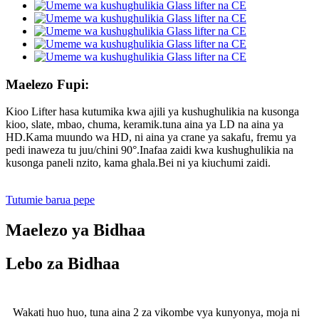
Maelezo Fupi:
Kioo Lifter hasa kutumika kwa ajili ya kushughulikia na kusonga
kioo, slate, mbao, chuma, keramik.tuna aina ya LD na aina ya
HD.Kama muundo wa HD, ni aina ya crane ya sakafu, fremu ya
pedi inaweza tu juu/chini 90°.Inafaa zaidi kwa kushughulikia na
kusonga paneli nzito, kama ghala.Bei ni ya kiuchumi zaidi.
Tutumie barua pepe
Maelezo ya Bidhaa
Lebo za Bidhaa
Wakati huo huo, tuna aina 2 za vikombe vya kunyonya, moja ni