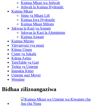
Kuinua Mkasi wa Jedwali
Jedwali la Kuinua Hydraulic
Kuinua Mkasi
Simu ya Mkasi Lift
Kuinua kwa Hydraulic
Kuinua Mkasi Mdogo
Jukwaa la Kazi ya Angani
Jukwaa la Kazi la Aluminium
Kuinua Angani
Kuinua Mizigo
Vinyanyuzi vya ngazi
Kiinua Utupu
Crane ya Sakafu
Kiteua Agizo
TurnTable ya Gari
Trekta ya Umeme
Inapakia Kituo
Umeme gari Mover
Wengine
Bidhaa zilizoangaziwa