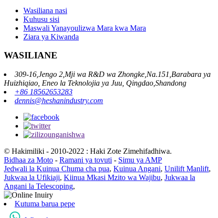
Wasiliana nasi
Kuhusu sisi
Maswali Yanayoulizwa Mara kwa Mara
Ziara ya Kiwanda
WASILIANE
309-16,Jengo 2,Mji wa R&D wa Zhongke,Na.151,Barabara ya
Huizhiqiao, Eneo la Teknolojia ya Juu, Qingdao,Shandong
+86 18562653283
dennis@heshanindustry.com
© Hakimiliki - 2010-2022 : Haki Zote Zimehifadhiwa.
Bidhaa za Moto
-
Ramani ya tovuti
-
Simu ya AMP
Jedwali la Kuinua Chuma cha pua
,
Kuinua Angani
,
Unilift Manlift
,
Jukwaa la Ufikiaji
,
Kiinua Mkasi Mzito wa Wajibu
,
Jukwaa la
Angani la Telescoping
,
Kutuma barua pepe