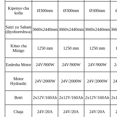
Kipenyo cha
Ø300mm
Ø300mm
Ø300mm
kofia
Saizi ya Sahani
3660x2440mm
3660x2440mm
3660x2440mm
36
(iliyoboreshwa)
Kituo cha
1250 mm
1250 mm
1250 mm
Mizigo
Endesha Motor
24V/900W
24V/900W
24V/900W
2
Motor
24V/2000W
24V/2000W
24V/2000W
2
Hydraulic
Betri
2x12V/160Ah
2x12V/160Ah
2x12V/160Ah
2x
Chaja
24V/20A
24V/20A
24V/20A