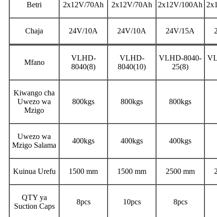
Betri
2x12V/70Ah
2x12V/70Ah
2x12V/100Ah
2x
Chaja
24V/10A
24V/10A
24V/15A
VLHD-
VLHD-
VLHD-8040-
VL
Mfano
8040(8)
8040(10)
25(8)
Kiwango cha
Uwezo wa
800kgs
800kgs
800kgs
Mzigo
Uwezo wa
400kgs
400kgs
400kgs
Mzigo Salama
Kuinua Urefu
1500 mm
1500 mm
2500 mm
QTY ya
8pcs
10pcs
8pcs
Suction Caps