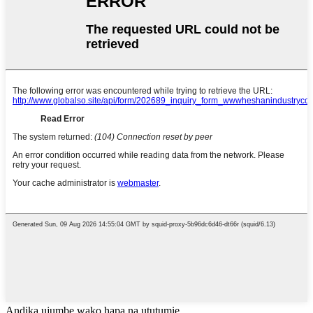
Andika ujumbe wako hapa na ututumie