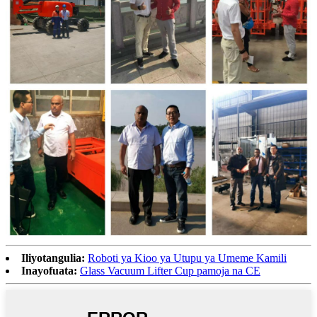
Iliyotangulia:
Roboti ya Kioo ya Utupu ya Umeme Kamili
Inayofuata:
Glass Vacuum Lifter Cup pamoja na CE