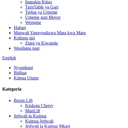
Inapakia Kituo
TurnTable ya Gari
Trekta ya Umeme
Umeme gari Mover
Wengine
Habari
Maswali Yanayoulizwa Mara kwa Mara
Kuhusu sisi
Ziara ya Kiwanda
Wasiliana nasi
English
Nyumbani
Bidhaa
Kiinua Utupu
Kategoria
Boom Lift
Kiokota Cherry
ManLift
Jedwali la Kuinua
Kuinua Jedwali
Jedwali la Kuinua Mkasi