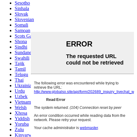
Sesotho
Sinhala
Slovak
Slovenian
Somali
Samoan
Scots Gaelic
Shona
Sindhi
Sundanese
Swahili
Tajik
Tamil
Telugu
Thai
Ukrainian
Urdu
Uzbek
Vietnamese
Welsh
Xhosa
Yiddish
Yoruba
Zulu
Kinyarwanda