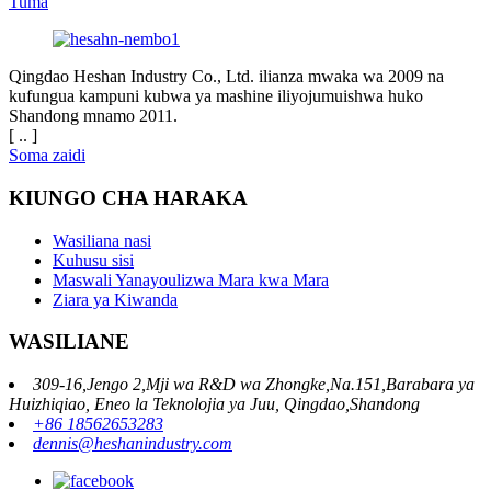
Tuma
Qingdao Heshan Industry Co., Ltd. ilianza mwaka wa 2009 na
kufungua kampuni kubwa ya mashine iliyojumuishwa huko
Shandong mnamo 2011.
[ .. ]
Soma zaidi
KIUNGO CHA HARAKA
Wasiliana nasi
Kuhusu sisi
Maswali Yanayoulizwa Mara kwa Mara
Ziara ya Kiwanda
WASILIANE
309-16,Jengo 2,Mji wa R&D wa Zhongke,Na.151,Barabara ya
Huizhiqiao, Eneo la Teknolojia ya Juu, Qingdao,Shandong
+86 18562653283
dennis@heshanindustry.com