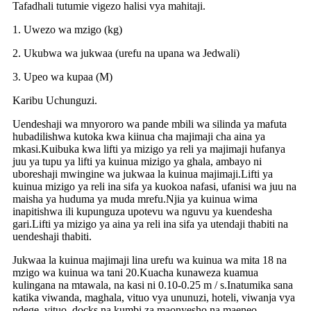
Tafadhali tutumie vigezo halisi vya mahitaji.
1. Uwezo wa mzigo (kg)
2. Ukubwa wa jukwaa (urefu na upana wa Jedwali)
3. Upeo wa kupaa (M)
Karibu Uchunguzi.
Uendeshaji wa mnyororo wa pande mbili wa silinda ya mafuta
hubadilishwa kutoka kwa kiinua cha majimaji cha aina ya
mkasi.Kuibuka kwa lifti ya mizigo ya reli ya majimaji hufanya
juu ya tupu ya lifti ya kuinua mizigo ya ghala, ambayo ni
uboreshaji mwingine wa jukwaa la kuinua majimaji.Lifti ya
kuinua mizigo ya reli ina sifa ya kuokoa nafasi, ufanisi wa juu na
maisha ya huduma ya muda mrefu.Njia ya kuinua wima
inapitishwa ili kupunguza upotevu wa nguvu ya kuendesha
gari.Lifti ya mizigo ya aina ya reli ina sifa ya utendaji thabiti na
uendeshaji thabiti.
Jukwaa la kuinua majimaji lina urefu wa kuinua wa mita 18 na
mzigo wa kuinua wa tani 20.Kuacha kunaweza kuamua
kulingana na mtawala, na kasi ni 0.10-0.25 m / s.Inatumika sana
katika viwanda, maghala, vituo vya ununuzi, hoteli, viwanja vya
ndege, vituo, docks na kumbi za maonyesho.na maeneo