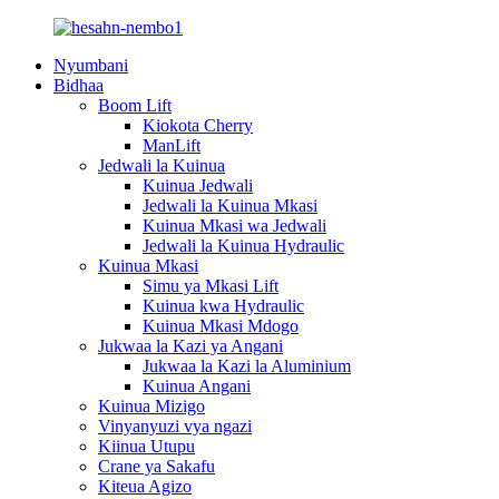
Nyumbani
Bidhaa
Boom Lift
Kiokota Cherry
ManLift
Jedwali la Kuinua
Kuinua Jedwali
Jedwali la Kuinua Mkasi
Kuinua Mkasi wa Jedwali
Jedwali la Kuinua Hydraulic
Kuinua Mkasi
Simu ya Mkasi Lift
Kuinua kwa Hydraulic
Kuinua Mkasi Mdogo
Jukwaa la Kazi ya Angani
Jukwaa la Kazi la Aluminium
Kuinua Angani
Kuinua Mizigo
Vinyanyuzi vya ngazi
Kiinua Utupu
Crane ya Sakafu
Kiteua Agizo