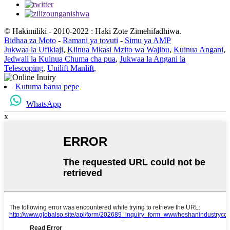
© Hakimiliki - 2010-2022 : Haki Zote Zimehifadhiwa.
Bidhaa za Moto
-
Ramani ya tovuti
-
Simu ya AMP
Jukwaa la Ufikiaji
,
Kiinua Mkasi Mzito wa Wajibu
,
Kuinua Angani
,
Jedwali la Kuinua Chuma cha pua
,
Jukwaa la Angani la
Telescoping
,
Unilift Manlift
,
Kutuma barua pepe
WhatsApp
x