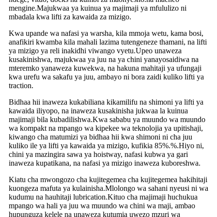
mengine.Majukwaa ya kuinua ya majimaji ya mfululizo ni
mbadala kwa lifti za kawaida za mizigo.
Kwa upande wa nafasi ya warsha, kila mmoja wetu, kama bosi,
anafikiri kwamba kila mahali lazima tutengeneze thamani, na lifti
ya mizigo ya reli inakidhi viwango vyetu.Upeo unaweza
kusakinishwa, majukwaa ya juu na ya chini yanayosaidiwa na
mteremko yanaweza kuwekwa, na hakuna mahitaji ya ufungaji
kwa urefu wa sakafu ya juu, ambayo ni bora zaidi kuliko lifti ya
traction.
Bidhaa hii inaweza kukabiliana kikamilifu na shimoni ya lifti ya
kawaida iliyopo, na inaweza kusakinisha jukwaa la kuinua
majimaji bila kubadilishwa.Kwa sababu ya muundo wa muundo
wa kompakt na mpango wa kipekee wa teknolojia ya upitishaji,
kiwango cha matumizi ya bidhaa hii kwa shimoni ni cha juu
kuliko ile ya lifti ya kawaida ya mizigo, kufikia 85%.%.Hiyo ni,
chini ya mazingira sawa ya hoistway, nafasi kubwa ya gari
inaweza kupatikana, na nafasi ya mizigo inaweza kuboreshwa.
Kiatu cha mwongozo cha kujitegemea cha kujitegemea hakihitaji
kuongeza mafuta ya kulainisha.Mlolongo wa sahani nyeusi ni wa
kudumu na hauhitaji lubrication.Kituo cha majimaji huchukua
mpango wa hali ya juu wa muundo wa chini wa maji, ambao
hupunguza kelele na unaweza kutumia uwezo mzuri wa