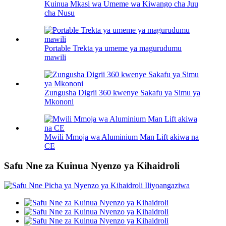
Kuinua Mkasi wa Umeme wa Kiwango cha Juu
cha Nusu
Portable Trekta ya umeme ya magurudumu
mawili
Zungusha Digrii 360 kwenye Sakafu ya Simu ya
Mkononi
Mwili Mmoja wa Aluminium Man Lift akiwa na
CE
Safu Nne za Kuinua Nyenzo ya Kihaidroli