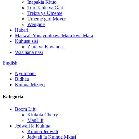
Inapakia Kituo
TurnTable ya Gari
Trekta ya Umeme
Umeme gari Mover
Wengine
Habari
Maswali Yanayoulizwa Mara kwa Mara
Kuhusu sisi
Ziara ya Kiwanda
Wasiliana nasi
English
Nyumbani
Bidhaa
Kuinua Mizigo
Kategoria
Boom Lift
Kiokota Cherry
ManLift
Jedwali la Kuinua
Kuinua Jedwali
Jedwali la Kuinua Mkasi