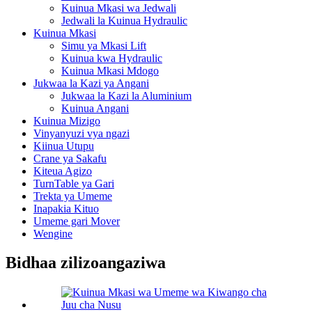
Kuinua Mkasi wa Jedwali
Jedwali la Kuinua Hydraulic
Kuinua Mkasi
Simu ya Mkasi Lift
Kuinua kwa Hydraulic
Kuinua Mkasi Mdogo
Jukwaa la Kazi ya Angani
Jukwaa la Kazi la Aluminium
Kuinua Angani
Kuinua Mizigo
Vinyanyuzi vya ngazi
Kiinua Utupu
Crane ya Sakafu
Kiteua Agizo
TurnTable ya Gari
Trekta ya Umeme
Inapakia Kituo
Umeme gari Mover
Wengine
Bidhaa zilizoangaziwa