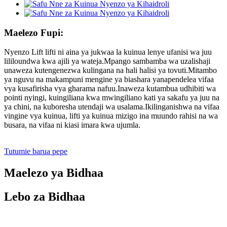
Maelezo Fupi:
Nyenzo Lift lifti ni aina ya jukwaa la kuinua lenye ufanisi wa juu
lililoundwa kwa ajili ya wateja.Mpango sambamba wa uzalishaji
unaweza kutengenezwa kulingana na hali halisi ya tovuti.Mitambo
ya nguvu na makampuni mengine ya biashara yanapendelea vifaa
vya kusafirisha vya gharama nafuu.Inaweza kutambua udhibiti wa
pointi nyingi, kuingiliana kwa mwingiliano kati ya sakafu ya juu na
ya chini, na kuboresha utendaji wa usalama.Ikilinganishwa na vifaa
vingine vya kuinua, lifti ya kuinua mizigo ina muundo rahisi na wa
busara, na vifaa ni kiasi imara kwa ujumla.
Tutumie barua pepe
Maelezo ya Bidhaa
Lebo za Bidhaa