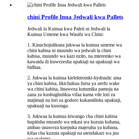
chini Profile Inua Jedwali kwa Pallets
Jedwali la Kuinua kwa Paleti ni Jedwali la
Kuinua Umeme kwa Wasifu wa Chini:
1. Kinachojulikana jukwaa la kuinua umeme wa
chini kabisa ni muundo wa jedwali la chini
kabisa, muundo wa kazi nzito, na mteremko wa
kawaida ili kuwezesha upakiaji na upakuaji wa
bidhaa.
2. Jukwaa la kuinua kielektroniki-hydraulic aina
ya chini kabisa, likichukua fursa ya urefu wake
wa chini kabisa, linaweza kutumika pamoja na
zana za kushughulikia vifaa kama vile lori za
majimaji na lori za godoro kukamilisha upakiaji,
upakuaji na kusonga.
3. Jukwaa la kuinua kiwango cha chini kabisa
hupitisha muundo wa mkasi wa kuzuia kubana,
ambao unaweza kuepuka majeraha ya kubana,
kifaa cha kuzuia upakiaji na utendakazi wa juu
wa usalama.