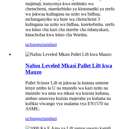
majimaji, kunyonya kwa mshtuko wa
chemchemi, marekebisho ya kiotomatiki ya urefu
wa jukwaa kulingana na uzito wa bidhaa,
mchanganyiko wa bure wa chemchemi 3
kulingana na uzito wa bidhaa, kurekebisha. urefu
wa kituo cha kazi cha starehe cha mfanyakazi,
kinachofaa kwa kituo cha Warsha.
uchunguzi
undani
Nafuu Leveled Mkasi Pallet Lift kwa
Mauzo
Pallet Scissor Lift ni jukwaa la kuinua umeme
lenye umbo la U na muundo wa kazi nzito na
muundo wa uma wa mkasi wa kuzuia kubana,
ambao unaweza kuzuia majeraha ya kubana na
kufikia viwango vya usalama vya EN1570 na
ASME;
uchunguzi
undani