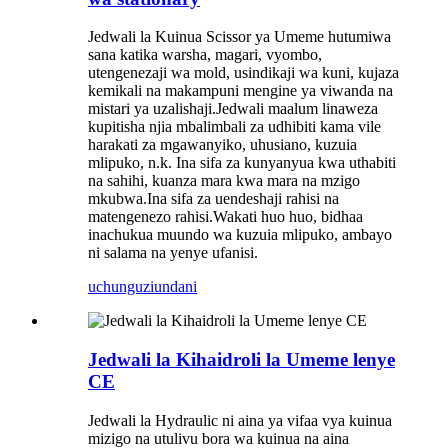
Jedwali la Kuinua Scissor ya Umeme hutumiwa
sana katika warsha, magari, vyombo,
utengenezaji wa mold, usindikaji wa kuni, kujaza
kemikali na makampuni mengine ya viwanda na
mistari ya uzalishaji.Jedwali maalum linaweza
kupitisha njia mbalimbali za udhibiti kama vile
harakati za mgawanyiko, uhusiano, kuzuia
mlipuko, n.k. Ina sifa za kunyanyua kwa uthabiti
na sahihi, kuanza mara kwa mara na mzigo
mkubwa.Ina sifa za uendeshaji rahisi na
matengenezo rahisi.Wakati huo huo, bidhaa
inachukua muundo wa kuzuia mlipuko, ambayo
ni salama na yenye ufanisi.
uchunguzi
undani
Jedwali la Kihaidroli la Umeme lenye
CE
Jedwali la Hydraulic ni aina ya vifaa vya kuinua
mizigo na utulivu bora wa kuinua na aina