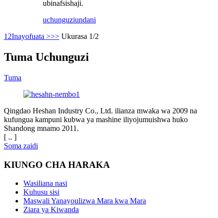
ubinafsishaji.
uchunguzi
undani
1
2
Inayofuata >
>>
Ukurasa 1/2
Tuma Uchunguzi
Tuma
Qingdao Heshan Industry Co., Ltd. ilianza mwaka wa 2009 na
kufungua kampuni kubwa ya mashine iliyojumuishwa huko
Shandong mnamo 2011.
[ .. ]
Soma zaidi
KIUNGO CHA HARAKA
Wasiliana nasi
Kuhusu sisi
Maswali Yanayoulizwa Mara kwa Mara
Ziara ya Kiwanda