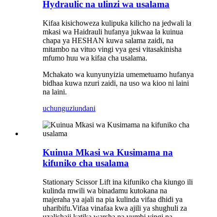
Hydraulic na ulinzi wa usalama
Kifaa kisichoweza kulipuka kilicho na jedwali la
mkasi wa Haidrauli hufanya jukwaa la kuinua
chapa ya HESHAN kuwa salama zaidi, na
mitambo na vituo vingi vya gesi vitasakinisha
mfumo huu wa kifaa cha usalama.
Mchakato wa kunyunyizia umemetuamo hufanya
bidhaa kuwa nzuri zaidi, na uso wa kioo ni laini
na laini.
uchunguzi
undani
Kuinua Mkasi wa Kusimama na
kifuniko cha usalama
Stationary Scissor Lift ina kifuniko cha kiungo ili
kulinda mwili wa binadamu kutokana na
majeraha ya ajali na pia kulinda vifaa dhidi ya
uharibifu.Vifaa vinafaa kwa ajili ya shughuli za
uzalishaji katika warsha na vumbi vingi na