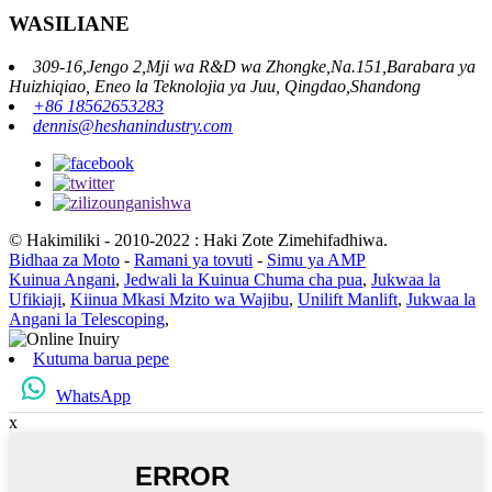
WASILIANE
309-16,Jengo 2,Mji wa R&D wa Zhongke,Na.151,Barabara ya
Huizhiqiao, Eneo la Teknolojia ya Juu, Qingdao,Shandong
+86 18562653283
dennis@heshanindustry.com
© Hakimiliki - 2010-2022 : Haki Zote Zimehifadhiwa.
Bidhaa za Moto
-
Ramani ya tovuti
-
Simu ya AMP
Kuinua Angani
,
Jedwali la Kuinua Chuma cha pua
,
Jukwaa la
Ufikiaji
,
Kiinua Mkasi Mzito wa Wajibu
,
Unilift Manlift
,
Jukwaa la
Angani la Telescoping
,
Kutuma barua pepe
WhatsApp
x