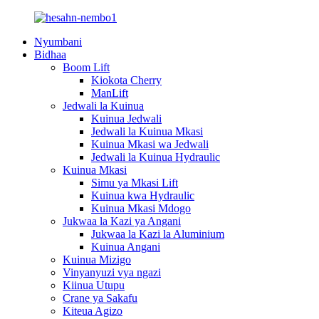
Nyumbani
Bidhaa
Boom Lift
Kiokota Cherry
ManLift
Jedwali la Kuinua
Kuinua Jedwali
Jedwali la Kuinua Mkasi
Kuinua Mkasi wa Jedwali
Jedwali la Kuinua Hydraulic
Kuinua Mkasi
Simu ya Mkasi Lift
Kuinua kwa Hydraulic
Kuinua Mkasi Mdogo
Jukwaa la Kazi ya Angani
Jukwaa la Kazi la Aluminium
Kuinua Angani
Kuinua Mizigo
Vinyanyuzi vya ngazi
Kiinua Utupu
Crane ya Sakafu
Kiteua Agizo