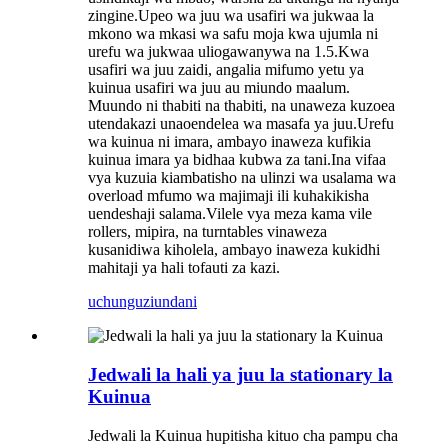
zingine.Upeo wa juu wa usafiri wa jukwaa la
mkono wa mkasi wa safu moja kwa ujumla ni
urefu wa jukwaa uliogawanywa na 1.5.Kwa
usafiri wa juu zaidi, angalia mifumo yetu ya
kuinua usafiri wa juu au miundo maalum.
Muundo ni thabiti na thabiti, na unaweza kuzoea
utendakazi unaoendelea wa masafa ya juu.Urefu
wa kuinua ni imara, ambayo inaweza kufikia
kuinua imara ya bidhaa kubwa za tani.Ina vifaa
vya kuzuia kiambatisho na ulinzi wa usalama wa
overload mfumo wa majimaji ili kuhakikisha
uendeshaji salama.Vilele vya meza kama vile
rollers, mipira, na turntables vinaweza
kusanidiwa kiholela, ambayo inaweza kukidhi
mahitaji ya hali tofauti za kazi.
uchunguzi
undani
Jedwali la hali ya juu la stationary la
Kuinua
Jedwali la Kuinua hupitisha kituo cha pampu cha