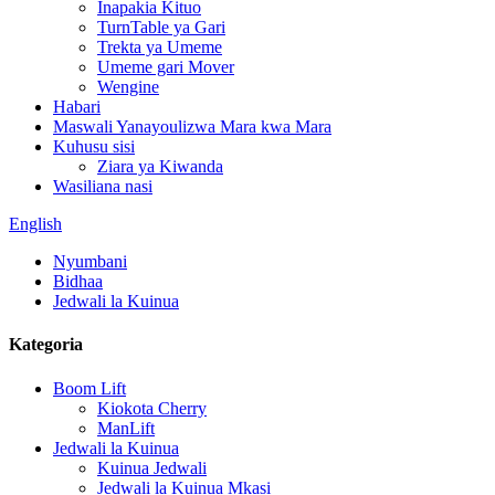
Inapakia Kituo
TurnTable ya Gari
Trekta ya Umeme
Umeme gari Mover
Wengine
Habari
Maswali Yanayoulizwa Mara kwa Mara
Kuhusu sisi
Ziara ya Kiwanda
Wasiliana nasi
English
Nyumbani
Bidhaa
Jedwali la Kuinua
Kategoria
Boom Lift
Kiokota Cherry
ManLift
Jedwali la Kuinua
Kuinua Jedwali
Jedwali la Kuinua Mkasi