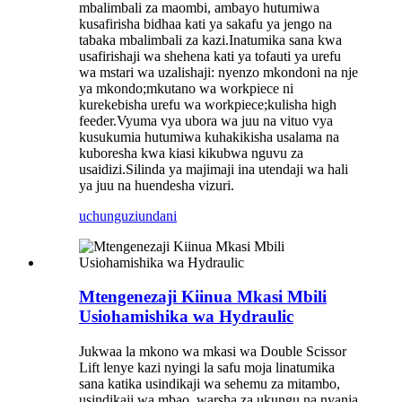
mbalimbali za maombi, ambayo hutumiwa
kusafirisha bidhaa kati ya sakafu ya jengo na
tabaka mbalimbali za kazi.Inatumika sana kwa
usafirishaji wa shehena kati ya tofauti ya urefu
wa mstari wa uzalishaji: nyenzo mkondoni na nje
ya mkondo;mkutano wa workpiece ni
kurekebisha urefu wa workpiece;kulisha high
feeder.Vyuma vya ubora wa juu na vituo vya
kusukumia hutumiwa kuhakikisha usalama na
kuboresha kwa kiasi kikubwa nguvu za
usaidizi.Silinda ya majimaji ina utendaji wa hali
ya juu na huendesha vizuri.
uchunguzi
undani
Mtengenezaji Kiinua Mkasi Mbili
Usiohamishika wa Hydraulic
Jukwaa la mkono wa mkasi wa Double Scissor
Lift lenye kazi nyingi la safu moja linatumika
sana katika usindikaji wa sehemu za mitambo,
usindikaji wa mbao, warsha za ukungu na nyanja