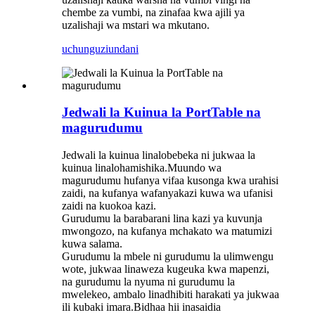
chembe za vumbi, na zinafaa kwa ajili ya
uzalishaji wa mstari wa mkutano.
uchunguzi
undani
Jedwali la Kuinua la PortTable na
magurudumu
Jedwali la kuinua linalobebeka ni jukwaa la
kuinua linalohamishika.Muundo wa
magurudumu hufanya vifaa kusonga kwa urahisi
zaidi, na kufanya wafanyakazi kuwa wa ufanisi
zaidi na kuokoa kazi.
Gurudumu la barabarani lina kazi ya kuvunja
mwongozo, na kufanya mchakato wa matumizi
kuwa salama.
Gurudumu la mbele ni gurudumu la ulimwengu
wote, jukwaa linaweza kugeuka kwa mapenzi,
na gurudumu la nyuma ni gurudumu la
mwelekeo, ambalo linadhibiti harakati ya jukwaa
ili kubaki imara.Bidhaa hii inasaidia