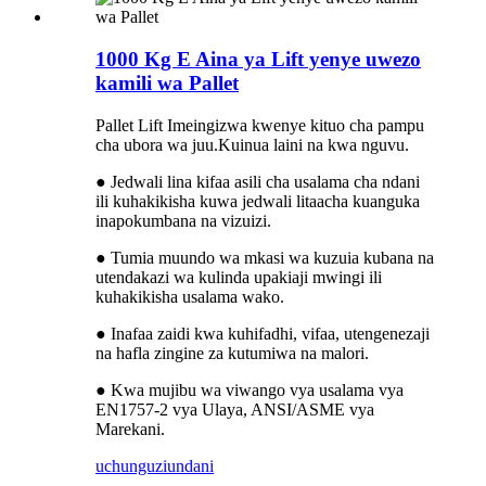
1000 Kg E Aina ya Lift yenye uwezo
kamili wa Pallet
Pallet Lift Imeingizwa kwenye kituo cha pampu
cha ubora wa juu.Kuinua laini na kwa nguvu.
● Jedwali lina kifaa asili cha usalama cha ndani
ili kuhakikisha kuwa jedwali litaacha kuanguka
inapokumbana na vizuizi.
● Tumia muundo wa mkasi wa kuzuia kubana na
utendakazi wa kulinda upakiaji mwingi ili
kuhakikisha usalama wako.
● Inafaa zaidi kwa kuhifadhi, vifaa, utengenezaji
na hafla zingine za kutumiwa na malori.
● Kwa mujibu wa viwango vya usalama vya
EN1757-2 vya Ulaya, ANSI/ASME vya
Marekani.
uchunguzi
undani