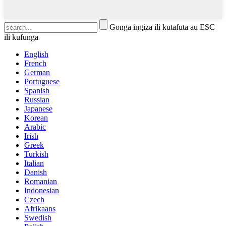
Gonga ingiza ili kutafuta au ESC
ili kufunga
English
French
German
Portuguese
Spanish
Russian
Japanese
Korean
Arabic
Irish
Greek
Turkish
Italian
Danish
Romanian
Indonesian
Czech
Afrikaans
Swedish