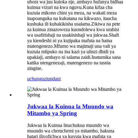
ubora wa juu kutoka nje, ambayo hufanya bidhaa
kuinua vizuri na kwa nguvu.Kuna kifaa cha
kuzuia mikono chini ya meza, na wakati meza
inapoanguka na kukutana na kikwazo, itaacha
kushuka ili kuhakikisha usalama.Zikiwa na pete
za kuinua zinazoweza kuondolewa kwa urahisi
wa usafirishaji na usakinishaji wa jukwaa.Shaft
ya kiendeshi ni ya kujipaka mafuta na haina
matengenezo.Mfumo wa majimaji una vali ya
kuzuia mlipuko na ina kazi ya ulinzi dhidi ya
upakiaji, ambayo ni salama zaidi.Inatumika sana
katika utengenezaji, matengenezo na tasnia
zingine.
uchunguzi
undani
Jukwaa la Kuinua la Muundo wa
Mitambo ya Spring
Jukwaa la Kuinua linachukua muundo wa
muundo wa chemchemi ya mitambo, hakuna
hatari iliyofichwa ya kuvuja kwa mafuta ya